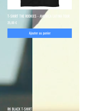
T-SHIRT THE ROOKIES - AMERICA LATINA TOUR
Prix
25,00 €
Ajouter au panier
RK BLACK T-SHIRT