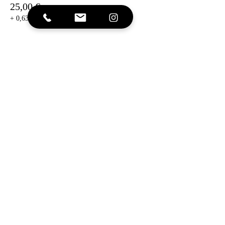
25,00 €
+ 0,63 € de frais de billetterie
Vente expirée
Type de billet
Paquet Jeudi 27 Juillet
Plus d'info
Prix
25,00 €
+ 0,63 € de frais de billetterie
Vente expirée
Type de billet
FUL PASS - 3 Jours