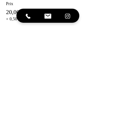
Prix
20,00 €
+ 0,50 € de frais de billetterie
Vente expirée
Type de billet
13/02 - 19H00 - HUAS x KONE
Plus d'info
Prix
20,00 €
+ 0,50 € de frais de billetterie
Vente expirée
Type de billet